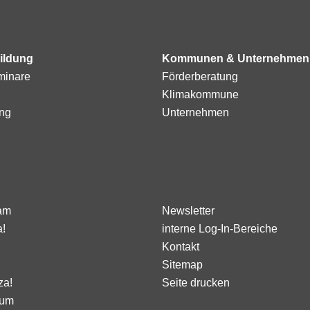
ildung
Kommunen & Unternehmen
minare
Förderberatung
Klimakommune
ng
Unternehmen
am
Newsletter
a!
interne Log-In-Bereiche
Kontakt
Sitemap
za!
Seite drucken
sum