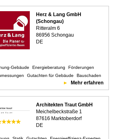
Herz & Lang GmbH
(Schongau)
Ritteralm 6
86956 Schongau
DE
anung-Gebäude
Energieberatung
Förderungen
umessungen
Gutachten für Gebäude
Bauschaden
Mehr erfahren
Architekten Traut GmbH
Meichelbeckstraße 1
87616 Marktoberdorf
DE
anung
Statik
Gutachten
Energieeffizienz-Experten