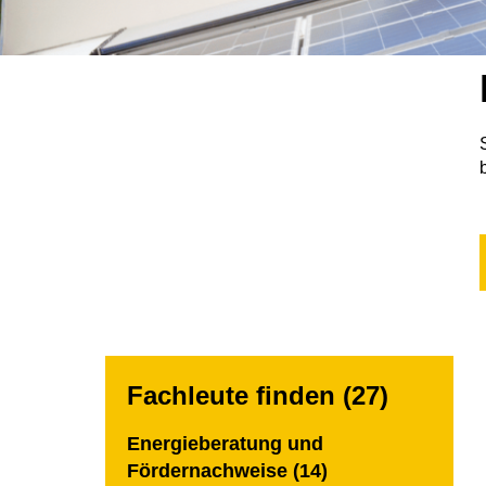
Fachleute finden (27)
Energieberatung und
Fördernachweise (14)