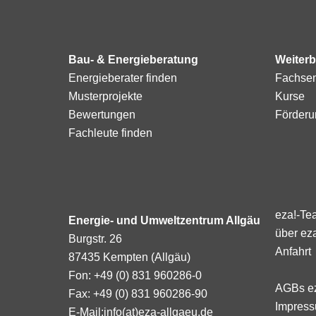
Bau- & Energieberatung
Weiterb
Energieberater finden
Fachse
Musterprojekte
Kurse
Bewertungen
Förderu
Fachleute finden
eza!-Te
Energie- und Umweltzentrum Allgäu
über ez
Burgstr. 26
Anfahrt
87435 Kempten (Allgäu)
Fon: +49 (0) 831 960286-0
AGBs e
Fax: +49 (0) 831 960286-90
Impres
E-Mail:
info(at)eza-allgaeu.de