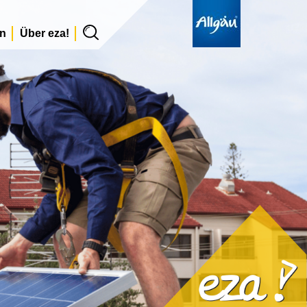
en
Über eza!