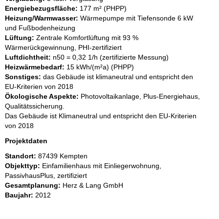
Energiebezugsfläche:
177 m² (PHPP)
Heizung/Warmwasser:
Wärmepumpe mit Tiefensonde 6 kW
und Fußbodenheizung
Lüftung:
Zentrale Komfortlüftung mit 93 %
Wärmerückgewinnung, PHI-zertifiziert
Luftdichtheit:
n50 = 0,32 1/h (zertifizierte Messung)
Heizwärmebedarf:
15 kWh/(m²a) (PHPP)
Sonstiges:
das Gebäude ist klimaneutral und entspricht den
EU-Kriterien von 2018
Ökologische Aspekte:
Photovoltaikanlage, Plus-Energiehaus,
Qualitätssicherung.
Das Gebäude ist Klimaneutral und entspricht den EU-Kriterien
von 2018
Projektdaten
Standort:
87439 Kempten
Objekttyp:
Einfamilienhaus mit Einliegerwohnung,
PassivhausPlus, zertifiziert
Gesamtplanung:
Herz & Lang GmbH
Baujahr:
2012