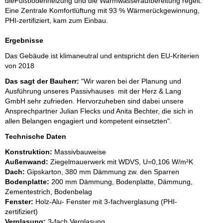
die
Fußbodenheizung und die Warmwasseraufbereitung regelt.
Eine Zentrale Komfortlüftung mit 93 % Wärmerückgewinnung,
PHI-zertifiziert, kam zum Einbau.
Ergebnisse
Das Gebäude ist klimaneutral und entspricht den EU-Kriterien
von 2018
Das sagt der Bauherr:
"Wir waren bei der Planung und
Ausführung unseres Passivhauses mit der Herz & Lang
GmbH sehr zufrieden. Hervorzuheben sind dabei unsere
Ansprechpartner Julian Flecks und Anita Bechter, die sich in
allen Belangen engagiert und kompetent einsetzten".
Technische Daten
Konstruktion:
Massivbauweise
Außenwand:
Ziegelmauerwerk mit WDVS, U=0,106 W/m²K
Dach:
Gipskarton, 380 mm Dämmung zw. den Sparren
Bodenplatte:
200 mm Dämmung, Bodenplatte, Dämmung,
Zementestrich, Bodenbelag
Fenster:
Holz-Alu- Fenster mit 3-fachverglasung (PHI-
zertifiziert)
Verglasung:
3-fach Verglasung