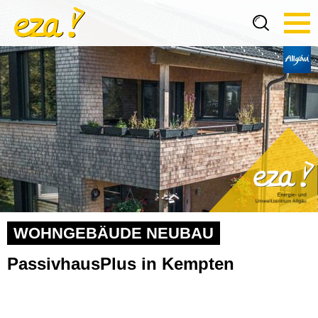
Tog
navi
WOHNGEBÄUDE NEUBAU
PassivhausPlus in Kempten