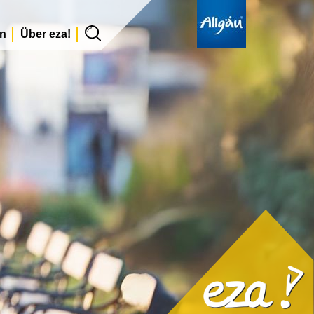
en
Über eza!