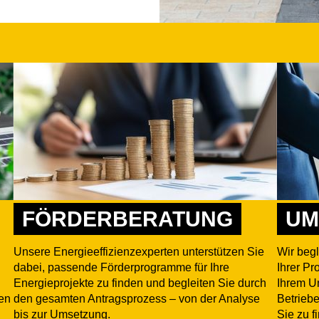
FÖRDERBERATUNG
UM
Unsere Energieeffizienzexperten unterstützen Sie
Wir begl
dabei, passende Förderprogramme für Ihre
Ihrer Pr
Energieprojekte zu finden und begleiten Sie durch
Ihrem U
len
den gesamten Antragsprozess – von der Analyse
Betriebe
d
bis zur Umsetzung.
Sie zu f