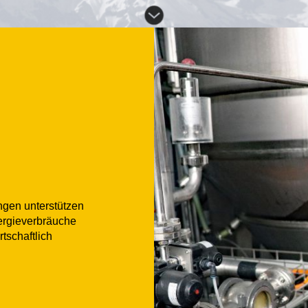
ngen unterstützen
nergieverbräuche
tschaftlich