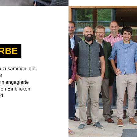
RBE
gäu zusammen, die
m
ehn engagierte
en Einblicken
nd