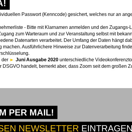
A!
individuellen Passwort (Kenncode) gesichert, welches nur an a
ehmerliste - Bitte mit Klarnamen anmelden und den Zugangs-Lin
n Zugang zum Warteraum und zur Veranstaltung selbst mit beka
edene Datenarten verarbeitet. Der Umfang der Daten hängt dab
g machen. Ausführlichere Hinweise zur Datenverarbeitung find
rschlüsselung.
n der
Juni Ausgabe 2020
unterschiedliche Videokonferenzto
er DSGVO handelt, bemerkt aber, dass Zoom seit dem großen Z
 PER MAIL!
SEN NEWSLETTER
EINTRAGEN