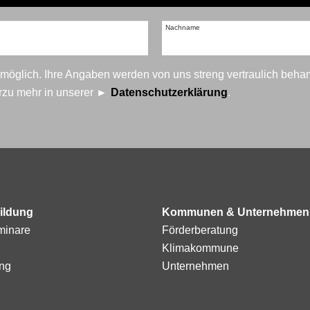
Nachname
t möglich. Ihre Angaben werden von uns streng vertraulich beha
erzu mehr in unserer
Datenschutzerklärung
.
ildung
Kommunen & Unternehmen
minare
Förderberatung
Klimakommune
ng
Unternehmen