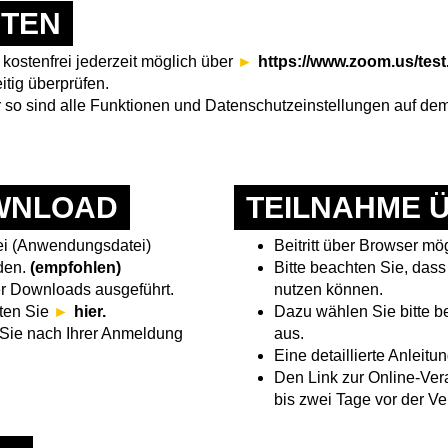
ITEN
kostenfrei jederzeit möglich über
https://www.zoom.us/test
itig überprüfen.
r so sind alle Funktionen und Datenschutzeinstellungen auf d
WNLOAD
TEILNAHME 
ei (Anwendungsdatei)
Beitritt über Browser mög
aden.
(empfohlen)
Bitte beachten Sie, dass
er Downloads ausgeführt.
nutzen können.
lten Sie
hier.
Dazu wählen Sie bitte b
 Sie nach Ihrer Anmeldung
aus.
Eine detaillierte Anleit
Den Link zur Online-Ver
bis zwei Tage vor der Ve