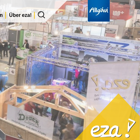
en
Über eza!