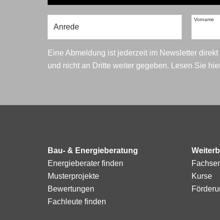
Vorname
Eine Abmeldung ist jederzeit im Newsletter direk
und nicht an Dritte weiter gegeben. Lesen Sie hi
Bau- & Energieberatung
Weiterb
Energieberater finden
Fachse
Musterprojekte
Kurse
Bewertungen
Förderu
Fachleute finden