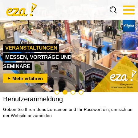
Tog
navi
VERANSTALTUNGEN
BAU- UND
MESSEN, VORTRÄGE UND
WEITERBILDUNG
KOMMUNEN UND UNTERNEHMEN
SEMINARE
ENERGIEBERATUNG
KURSE UND FACHSEMINARE
KLIMASCHUTZ LEICHT GEMACHT
Mehr erfahren
Mehr erfahren
Mehr erfahren
Mehr erfahren
Benutzeranmeldung
Geben Sie Ihren Benutzernamen und Ihr Passwort ein, um sich an
der Website anzumelden