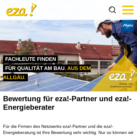
Tog
navi
FACHLEUTE FINDEN
FÜR QUALITÄT AM BAU.
AUS DEM
ALLGÄU.
Bewertung für eza!-Partner und eza!-
Energieberater
Für die Firmen des Netzwerks eza!-Partner und die eza!-
Energieberatung ist Ihre Bewertung sehr wichtig. Nur so können wir