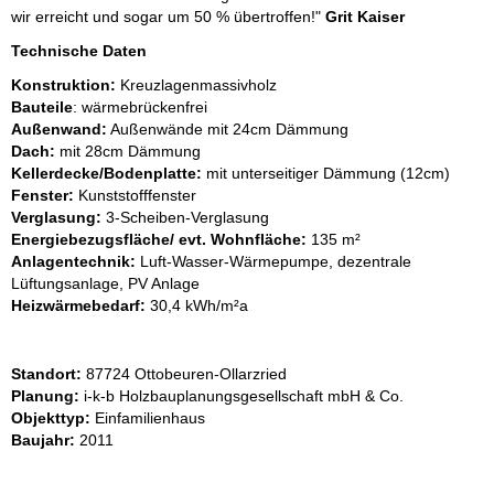
wir erreicht und sogar um 50 % übertroffen!"
Grit Kaiser
Technische Daten
Konstruktion:
Kreuzlagenmassivholz
Bauteile
: wärmebrückenfrei
Außenwand:
Außenwände mit 24cm Dämmung
Dach:
mit 28cm Dämmung
Kellerdecke/Bodenplatte:
mit unterseitiger Dämmung (12cm)
Fenster:
Kunststofffenster
Verglasung:
3-Scheiben-Verglasung
Energiebezugsfläche/ evt. Wohnfläche:
135 m²
Anlagentechnik:
Luft-Wasser-Wärmepumpe, dezentrale
Lüftungsanlage, PV Anlage
Heizwärmebedarf:
30,4 kWh/m²a
Standort:
87724 Ottobeuren-Ollarzried
Planung:
i-k-b Holzbauplanungsgesellschaft mbH & Co.
Objekttyp:
Einfamilienhaus
Baujahr:
2011