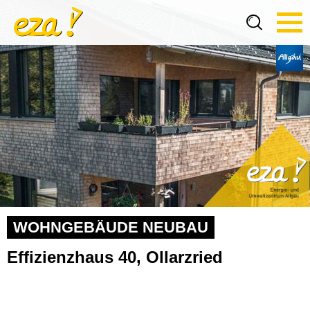
Tog
navi
WOHNGEBÄUDE NEUBAU
Effizienzhaus 40, Ollarzried