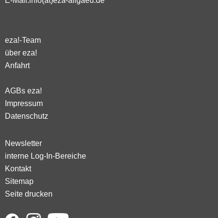
E-Mail:
info(at)eza-allgaeu.de
eza!-Team
über eza!
Anfahrt
AGBs eza!
Impressum
Datenschutz
Newsletter
interne Log-In-Bereiche
Kontakt
Sitemap
Seite drucken