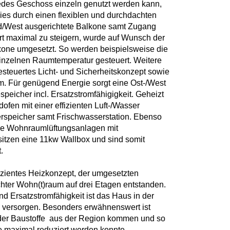
jedes Geschoss einzeln genutzt werden kann,
es durch einen flexiblen und durchdachten
d/West ausgerichtete Balkone samt Zugang
 maximal zu steigern, wurde auf Wunsch der
one umgesetzt. So werden beispielsweise die
inzelnen Raumtemperatur gesteuert. Weitere
esteuertes Licht- und Sicherheitskonzept sowie
em. Für genügend Energie sorgt eine Ost-/West
peicher incl. Ersatzstromfähigigkeit. Geheizt
fen mit einer effizienten Luft-/Wasser
speicher samt Frischwasserstation. Ebenso
ne Wohnraumlüftungsanlagen mit
itzen eine 11kw Wallbox und sind somit
.
fizientes Heizkonzept, der umgesetzten
chter Wohn(t)raum auf drei Etagen entstanden.
d Ersatzstromfähigkeit ist das Haus in der
u versorgen. Besonders erwähnenswert ist
der Baustoffe aus der Region kommen und so
 maximal reduziert werden konnte.