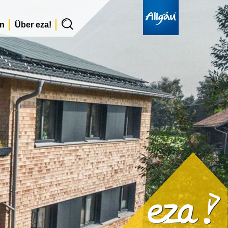
en
Über eza!