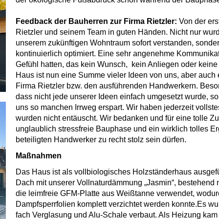
Feedback der Bauherren zur Firma Rietzler:
Von der ers
Rietzler und seinem Team in guten Händen. Nicht nur w
unserem zukünftigen Wohntraum sofort verstanden, sond
kontinuierlich optimiert. Eine sehr angenehme Kommunika
Gefühl hatten, das kein Wunsch, kein Anliegen oder kei
Haus ist nun eine Summe vieler Ideen von uns, aber auch 
Firma Rietzler bzw. den ausführenden Handwerkern. Beson
dass nicht jede unserer Ideen einfach umgesetzt wurde, so
uns so manchen Irrweg erspart. Wir haben jederzeit vollst
wurden nicht entäuscht. Wir bedanken und für eine tolle 
unglaublich stressfreie Bauphase und ein wirklich tolles Er
beteiligten Handwerker zu recht stolz sein dürfen.
Maßnahmen
Das Haus ist als vollbiologisches Holzständerhaus aus
Dach mit unserer Vollnaturdämmung „Jasmin“, bestehend 
die leimfreie GFM-Platte aus Weißtanne verwendet, wodu
Dampfsperrfolien komplett verzichtet werden konnte.Es wu
fach Verglasung und Alu-Schale verbaut. Als Heizung k