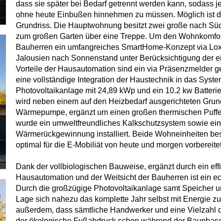
dass sie später bei Bedarf getrennt werden kann, sodass 
ohne heute Einbußen hinnehmen zu müssen. Möglich ist di
Grundriss. Die Hauptwohnung besitzt zwei große nach Sü
zum großen Garten über eine Treppe. Um den Wohnkomfort
Bauherren ein umfangreiches SmartHome-Konzept via Lox
Jalousien nach Sonnenstand unter Berücksichtigung der e
Vorteile der Hausautomation sind ein via Präsenzmelder g
eine vollständige Integration der Haustechnik in das Syst
Photovoltaikanlage mit 24,89 kWp und ein 10.2 kw Batteries
wird neben einem auf den Heizbedarf ausgerichteten Grundo
Wärmepumpe, ergänzt um einen großen thermischen Puffer
wurde ein umweltfreundliches Kalkschutzsystem sowie ei
Wärmerückgewinnung installiert. Beide Wohneinheiten bes
optimal für die E-Mobiliät von heute und morgen vorbereitet
Dank der vollbiologischen Bauweise, ergänzt durch ein ef
Hausautomation und der Weitsicht der Bauherren ist ein e
Durch die großzügige Photovoltaikanlage samt Speicher un
Lage sich nahezu das komplette Jahr selbst mit Energie z
außerdem, dass sämtliche Handwerker und eine Vielzahl 
der ökologische Fußabdruck schon während der Bauphase