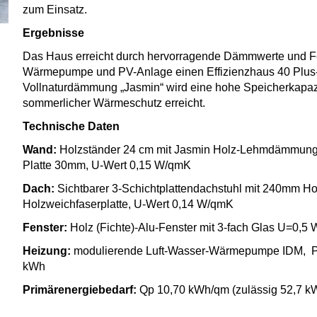
zum Einsatz.
Ergebnisse
Das Haus erreicht durch hervorragende Dämmwerte und Fen
Wärmepumpe und PV-Anlage einen Effizienzhaus 40 Plus-
Vollnaturdämmung „Jasmin“ wird eine hohe Speicherkapaz
sommerlicher Wärmeschutz erreicht.
Technische Daten
Wand:
Holzständer 24 cm mit Jasmin Holz-Lehmdämmung 
Platte 30mm, U-Wert 0,15 W/qmK
Dach:
Sichtbarer 3-Schichtplattendachstuhl mit 240mm
Holzweichfaserplatte, U-Wert 0,14 W/qmK
Fenster:
Holz (Fichte)-Alu-Fenster mit 3-fach Glas U=0,
Heizung:
modulierende Luft-Wasser-Wärmepumpe IDM, PV-
kWh
Primärenergiebedarf:
Qp 10,70 kWh/qm (zulässig 52,7 k