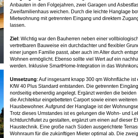
Anbauten in den Folgejahren, zwei Garagen und Asbestfas
Zweifamilienhaus weichen. Durch die leichte Hanglage bot
Mietwohnung mit getrennten Eingang und direktem Zugang 
lassen.
Ziel
: Wichtig war den Bauherren neben einer vollbiologisc
vertretbaren Bauweise ein durchdachter und flexibler Grun
einer jungen Familie passt, aber auch im Alter durch ents
Wohnen ermöglicht. Ebenso sollte viel Wert auf ein nachh
werden. Inklusive SmartHome-Integration in das Wohnkonz
Umsetzung
: Auf insgesamt knapp 300 qm Wohnfläche ist
KfW 40 Plus Standard entstanden. Die getrennten Eingäng
nordseitig ebenerdig angelegt. Ergänzt werden die beiden
die Architektur eingebetteten Carport sowie einen weiteren 
Hausbewohner. Aufgrund der Hanglage ist der Wohnungs
Trotz dieses Umstandes ist es gelungen die Wohn- und L
lichtdurchflutet zu gestalten, ergänzt um einen auf dieser 
Haustechnik. Eine große nach Süden ausgerichtete Terra
Wohnraum für die zukünftigen Mieter optimal ab. Die zwei