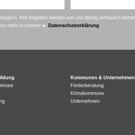
t möglich. Ihre Angaben werden von uns streng vertraulich beha
erzu mehr in unserer
Datenschutzerklärung
.
ildung
Kommunen & Unternehmen
minare
Förderberatung
Klimakommune
ng
Unternehmen