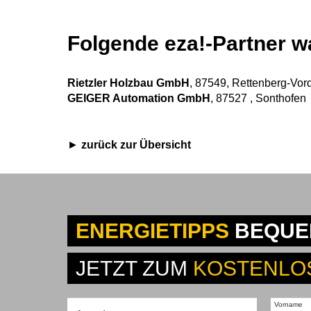
Folgende eza!-Partner wa
Rietzler Holzbau GmbH
, 87549, Rettenberg-Vor
GEIGER Automation GmbH
, 87527 , Sonthofen
zurück zur Übersicht
ENERGIETIPPS
BEQUEM
JETZT ZUM
KOSTENLO
Vorname