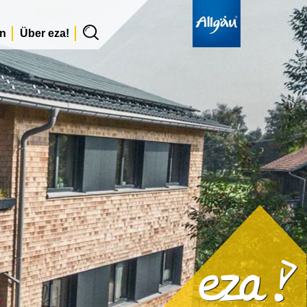
en
Über eza!