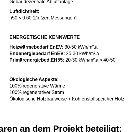
Gebäudezentrale Abluftanlage
Luftdichtheit:
n50 < 0,60 1/h (zert.Messungen)
ENERGETISCHE KENNWERTE
Heizwärmebedarf EnEV:
30-50 kWh/m².a
Endenergiebedarf EnEV:
25-30 kWh/m².a
Primärenergiebed.EH55:
20-30 kWh/m².a < 40-50
Ökologische Aspekte:
100% regenerative Wärm
100% regenerativer Stro
Ökologische Holzbauweise + Kohlenstoffspeicher Holz
ren an dem Projekt beteiligt: