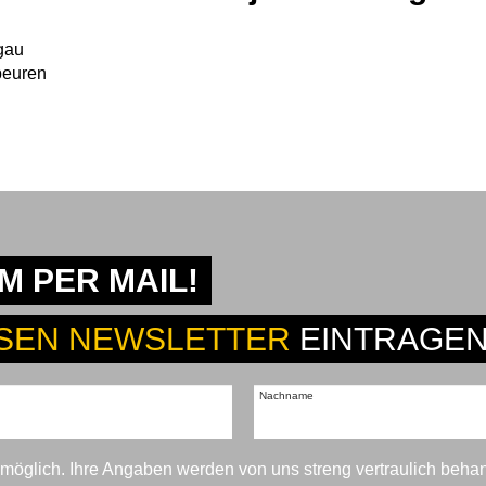
gau
beuren
 PER MAIL!
SEN NEWSLETTER
EINTRAGEN
Nachname
t möglich. Ihre Angaben werden von uns streng vertraulich beha