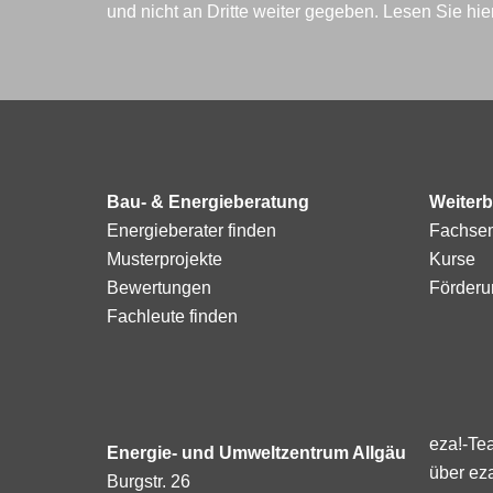
und nicht an Dritte weiter gegeben. Lesen Sie hi
Bau- & Energieberatung
Weiterb
Energieberater finden
Fachse
Musterprojekte
Kurse
Bewertungen
Förderu
Fachleute finden
eza!-Te
Energie- und Umweltzentrum Allgäu
über ez
Burgstr. 26