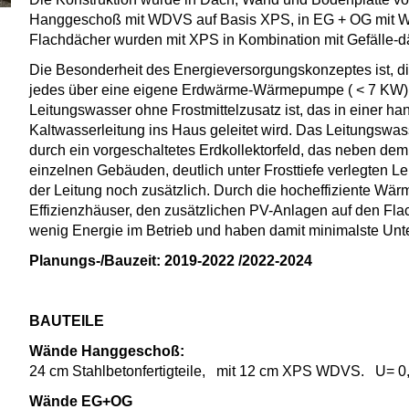
Hanggeschoß mit WDVS auf Basis XPS, in EG + OG mit W
Flachdächer wurden mit XPS in Kombination mit Gefälle
Die Besonderheit des Energieversorgungskonzeptes ist, d
jedes über eine eigene Erdwärme-Wärmepumpe ( < 7 KW) ve
Leitungswasser ohne Frostmittelzusatz ist, das in einer 
Kaltwasserleitung ins Haus geleitet wird. Das Leitungswa
durch ein vorgeschaltetes Erdkollektorfeld, das neben dem
einzelnen Gebäuden, deutlich unter Frosttiefe verlegten Le
der Leitung noch zusätzlich. Durch die hocheffiziente Wär
Effizienzhäuser, den zusätzlichen PV-Anlagen auf den Fl
wenig Energie im Betrieb und haben damit minimalste Unte
Planungs-/Bauzeit: 2019-2022 /2022-2024
BAUTEILE
Wände Hanggeschoß:
24 cm Stahlbetonfertigteile, mit 12 cm XPS WDVS. U= 0
Wände EG+OG