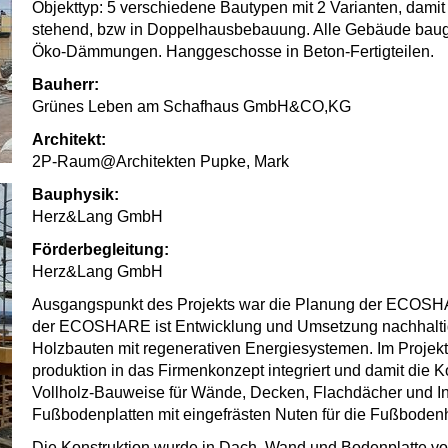
Objekttyp: 5 verschiedene Bautypen mit 2 Varianten, dami
stehend, bzw in Doppelhausbebauung. Alle Gebäude baugl
Öko-Dämmungen. Hanggeschosse in Beton-Fertigteilen.
Bauherr:
Grünes Leben am Schafhaus GmbH&CO,KG
Architekt:
2P-Raum@Architekten Pupke, Mark
Bauphysik:
Herz&Lang GmbH
Förderbegleitung:
Herz&Lang GmbH
Ausgangspunkt des Projekts war die Planung der ECOSHARE
der ECOSHARE ist Entwicklung und Umsetzung nachhaltige
Holzbauten mit regenerativen Energiesystemen. Im Projekt
produktion in das Firmenkonzept integriert und damit die K
Vollholz-Bauweise für Wände, Decken, Flachdächer und In
Fußbodenplatten mit eingefrästen Nuten für die Fußboden
Die Konstruktion wurde in Dach, Wand und Bodenplatte 