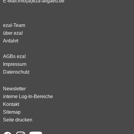
E-Mail:
info(at)eza-allgaeu.de
eza!-Team
über eza!
Anfahrt
AGBs eza!
Impressum
Datenschutz
Newsletter
interne Log-In-Bereiche
Kontakt
Sitemap
Seite drucken