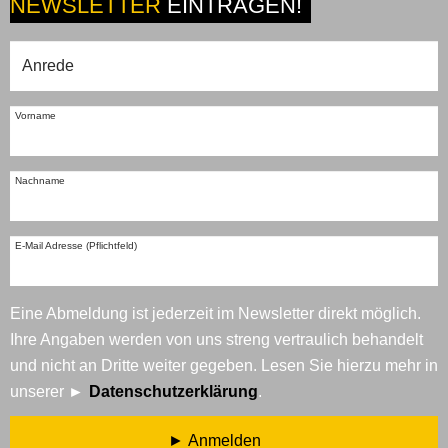
NEWSLETTER
EINTRAGEN!
Vorname
Nachname
E-Mail Adresse (Pflichtfeld)
Eine Abmeldung ist jederzeit im Newsletter direkt möglich.
Ihre Angaben werden von uns streng vertraulich behandelt
und nicht an Dritte weiter gegeben. Lesen Sie hierzu mehr in
unserer
Datenschutzerklärung
.
Anmelden