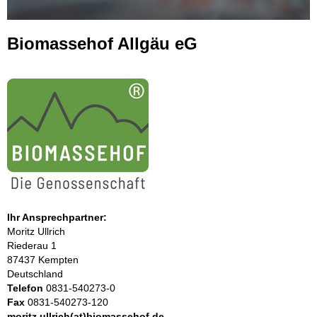
Biomassehof Allgäu eG
Ihr Ansprechpartner:
Moritz Ullrich
Riederau 1
87437 Kempten
Deutschland
Telefon
0831-540273-0
Fax
0831-540273-120
moritz.ullrich(at)biomassehof.de