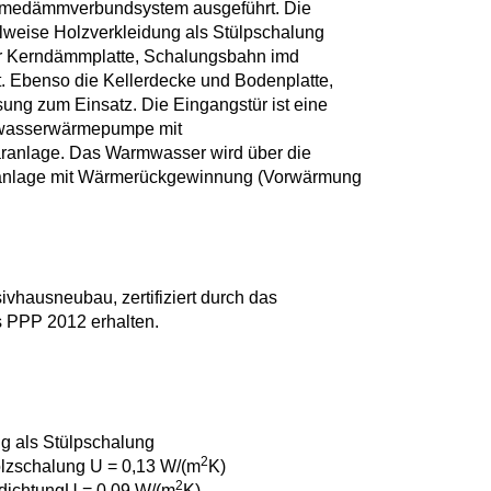
rmedämmverbundsystem ausgeführt. Die
ilweise Holzverkleidung als Stülpschalung
er Kerndämmplatte, Schalungsbahn imd
. Ebenso die Kellerdecke und Bodenplatte,
sung zum Einsatz. Die Eingangstür ist eine
undwasserwärmepumpe mit
aranlage. Das Warmwasser wird über die
anlage mit Wärmerückgewinnung (Vorwärmung
sivhausneubau, zertifiziert durch das
s PPP 2012 erhalten.
g als Stülpschalung
2
lzschalung U = 0,13 W/(m
K)
2
dichtungU = 0,09 W/(m
K)