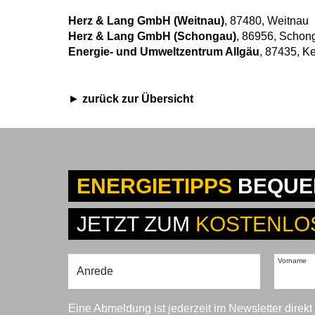
Herz & Lang GmbH (Weitnau)
, 87480, Weitnau
Herz & Lang GmbH (Schongau)
, 86956, Schon
Energie- und Umweltzentrum Allgäu
, 87435, K
zurück zur Übersicht
ENERGIETIPPS
BEQUEM
JETZT ZUM
KOSTENLO
Vorname
Eine Abmeldung ist jederzeit im Newsletter direk