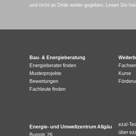
und nicht an Dritte weiter gegeben. Lesen Sie hi
Bau- & Energieberatung
Weiterb
Energieberater finden
Fachse
Musterprojekte
Kurse
Bewertungen
Förderu
Fachleute finden
eza!-Te
Energie- und Umweltzentrum Allgäu
über ez
Burgstr. 26