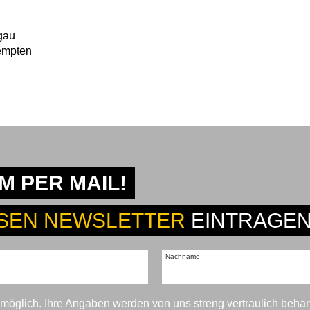
gau
empten
 PER MAIL!
SEN NEWSLETTER
EINTRAGEN
Nachname
t möglich. Ihre Angaben werden von uns streng vertraulich beha