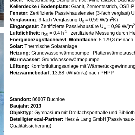
Kellerdecke / Bodenplatte:
Granit, Zementestrich, OSB-
Fenster:
Zertifizierte Passivhausfenster (3-fach verglast) U
2
Verglasung:
3-fach Verglasung U
= 0,59 W/(m
K)
g
Eingangstür:
Zertifizierte Passivhaustüre U
= 0,99 W/(m
w
-1
Luftdichtheit:
n
= 0,4 h
zertifizierte Messung durch 
50
Energiebezugsfläche/
evt. Wohnfläche:
8 129,3 m² nac
Solar:
Thermische Solaranlage
Heizung:
Grundwasserwärmepumpe , Plattenwärmetausc
Warmwasser:
Grundwasserwärmepumpe
Lüftung:
Komfortlüftungsanlage mit Wärmerückgewinnun
Heizwärmebedarf:
13,88 kWh/(m²a) nach PHPP
Standort:
86807 Buchloe
Baujahr: 2013
Objekttyp:
Gymnasium mit Dreifachsporthalle und Bibliot
Beteiligter eza!-Partner:
Herz & Lang GmbH
(Passivhaus-
Qualitätssicherung)