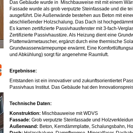
Das Gebäude wurde in Mischbauweise mit mit einem Wä
Fassade wurde als grob verputzte Steinfassade und die te
ausgeführt. Die Außenwände bestehen aus Beton mit ein
abschließender Holzschalung. Das Dach ist hochgedämmt
Es kamen zertifizierte Passivhausfenster mit 3-fach-Vergla
Zertifizierte Passivhaustüre. Als Heizung dient eine Gr
Plattenwärmetauscher, ergänzt durch eine thermische Sol
Grundwasserwärmepumpe erwärmt. Eine Komfortlüftungs
und Abkühlung) sorgt für angenehme Raumluft.
Ergebnisse:
Entstanden ist ein innovativer und zukunftsorientiertet Pas
Passivhaus Institut. Das Gebäude hat den Innovationsprei
Technische Daten:
Konstruktion:
Mischbauweise mit WDVS
Fassade:
Grob verputzte Steinfassade und Holzverkleidun
Außenwand:
Beton, Kerndämmplatte, Schalungsbahn, Ho
Dach:
Holzschalung, Dampfbremse, Mineralfaser, Dachab