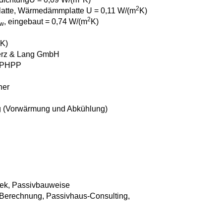
2
Platte, Wärmedämmplatte U = 0,11 W/(m
K)
2
, eingebaut = 0,74 W/(m
K)
w
2
K)
Herz & Lang GmbH
h PHPP
her
g (Vorwärmung und Abkühlung)
hek, Passivbauweise
Berechnung, Passivhaus-Consulting,