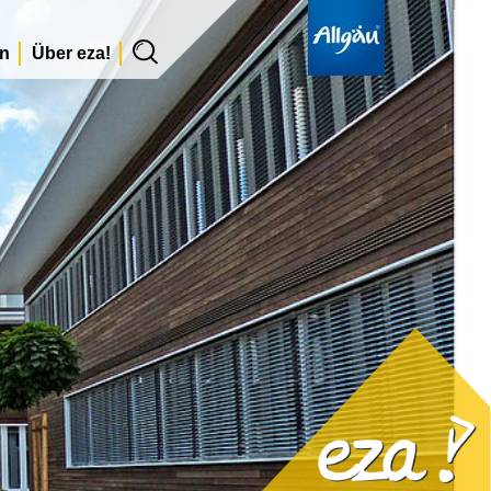
en
Über eza!