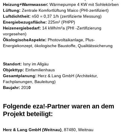
Heizung+Warmwasser:
Wärmepumpe 4 KW mit Sohlekörben
Lüftung:
Zentrale Komfortlüftung Maico (PHI-zertifiziert)
Luftdichtheit:
n50 = 0,37 1/h (zertifizierte Messung)
Energiebezugsfläche:
225m² (PHPP)
Heizenergiebedarf:
14 kWh/m²a (PHI -Zertifizierung
vorgesehen)
Ökologische
Aspekte:
Photovoltaikanlage, Plus-
Energiekonzept, ökologische Baustoffe, Qualitätssicherung
Standort:
Isny im Allgäu
Objekttyp:
Einfamilienhaus
Gesamtplanung:
Herz & Lang GmbH (Architektur,
Fachplanungen, Bauleitung)
Baujahr:
201
0
Folgende eza!-Partner waren an dem
Projekt beteiligt:
Herz & Lang GmbH (Weitnau)
, 87480, Weitnau