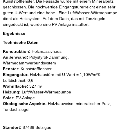
Kunststofffenster. Die Fassade wurde mit einem Mineralputz
geschlossen. Die hochwertige Eingangstürerreicht einen sehr
guten U-Wert und eine hohe . Eine Luft/Wasser-Wärmepumpe
dient als Heizsystem. Auf dem Dach, das mit Tonziegeln
eingedeckt ist, wurde eine PV-Anlage installiert.
Ergebnisse
Technische Daten
Konstruktion:
Holzmassivhaus
Außenwand:
Polystyrol-Dämmung,
Wärmedämmverbundsystem
Fenster:
Kunststofffenster
Eingangstür:
Holzhaustüre mit U-Wert = 1,10W/m²K
Luftdichtheit: 0,6
Wohnfläche:
327 m²
Heizung:
Luft/Wasser-Wärmepumpe
Solar:
PV-Anlage
Ökologische Aspekte:
Holzbauweise, mineralischer Putz,
Tondachziegel
Standort:
87488 Betzigau