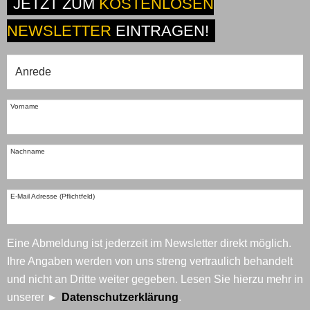
JETZT ZUM
KOSTENLOSEN
NEWSLETTER
EINTRAGEN!
Vorname
Nachname
E-Mail Adresse (Pflichtfeld)
Eine Abmeldung ist jederzeit im Newsletter direkt möglich.
Ihre Angaben werden von uns streng vertraulich behandelt
und nicht an Dritte weiter gegeben. Lesen Sie hierzu mehr in
unserer
Datenschutzerklärung
.