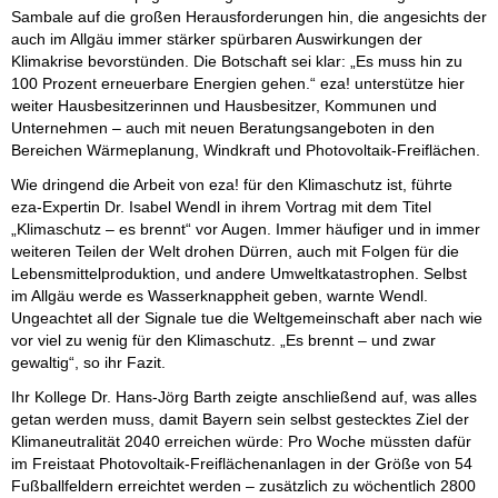
Sambale auf die großen Herausforderungen hin, die angesichts der
auch im Allgäu immer stärker spürbaren Auswirkungen der
Klimakrise bevorstünden. Die Botschaft sei klar: „Es muss hin zu
100 Prozent erneuerbare Energien gehen.“ eza! unterstütze hier
weiter Hausbesitzerinnen und Hausbesitzer, Kommunen und
Unternehmen – auch mit neuen Beratungsangeboten in den
Bereichen Wärmeplanung, Windkraft und Photovoltaik-Freiflächen.
Wie dringend die Arbeit von eza! für den Klimaschutz ist, führte
eza-Expertin Dr. Isabel Wendl in ihrem Vortrag mit dem Titel
„Klimaschutz – es brennt“ vor Augen. Immer häufiger und in immer
weiteren Teilen der Welt drohen Dürren, auch mit Folgen für die
Lebensmittelproduktion, und andere Umweltkatastrophen. Selbst
im Allgäu werde es Wasserknappheit geben, warnte Wendl.
Ungeachtet all der Signale tue die Weltgemeinschaft aber nach wie
vor viel zu wenig für den Klimaschutz. „Es brennt – und zwar
gewaltig“, so ihr Fazit.
Ihr Kollege Dr. Hans-Jörg Barth zeigte anschließend auf, was alles
getan werden muss, damit Bayern sein selbst gestecktes Ziel der
Klimaneutralität 2040 erreichen würde: Pro Woche müssten dafür
im Freistaat Photovoltaik-Freiflächenanlagen in der Größe von 54
Fußballfeldern erreichtet werden – zusätzlich zu wöchentlich 2800