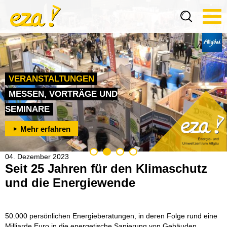
Tog
navi
VERANSTALTUNGEN
BAU- UND
MESSEN, VORTRÄGE UND
WEITERBILDUNG
KOMMUNEN UND UNTERNEHMEN
SEMINARE
ENERGIEBERATUNG
KURSE UND FACHSEMINARE
KLIMASCHUTZ LEICHT GEMACHT
Mehr erfahren
Mehr erfahren
Mehr erfahren
Mehr erfahren
04. Dezember 2023
Seit 25 Jahren für den Klimaschutz
und die Energiewende
50.000 persönlichen Energieberatungen, in deren Folge rund eine
Milliarde Euro in die energetische Sanierung von Gebäuden