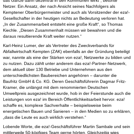
das Ganze dann dezentral in den Kommunen wirkt“, betonte
Netzer. Ein Ansatz, der nach Ansicht seines Nachfolgers als
Kemptener Oberbürgermeister und auch als Vorsitzender der eza!-
Gesellschafter in der heutigen nichts an Bedeutung verloren hat.
„In der Zusammenarbeit entsteht eine große Kraft“, so Thomas
Kiechle. „Diesen Zusammenhalt müssen wir bewahren und die
daraus resultierende Kraft weiter nutzen.“
Karl-Heinz Lumer, der als Vertreter des Zweckverbands für
Abfallwirtschaft Kempten (ZAK) ebenfalls an der Gründung beteiligt
war, nannte als eine der Stärken von eza!, Netzwerke zu bilden und
zu nutzen. Dazu zählt unter anderem das eza!-Partner-Netzwerk,
dem aktuell über 130 Betriebe und Unternehmen aus den
unterschiedlichsten Baubereichen angehören – darunter die
Baufritz GmbH & Co. KG. Deren Geschäftsführerin Dagmar Fritz-
Kramer, die unlängst mit dem renommierten Deutschen
Umweltpreis ausgezeichnet wurde, hob in der Feierstunde auch die
Leistungen von eza! im Bereich Öffentlichkeitsarbeit hervor. eza!
schaffe es, komplexe Sachverhalte – beispielsweise beim
energetischen Bauen und Sanieren – in den Medien so zu erklären,
„dass die Leute es auch wirklich verstehen.“
Lobende Worte, die eza!-Geschäftsführer Martin Sambale und sein
mittlerweile 50-köpfiges Team gerne hörten. Gleichzeitig wies