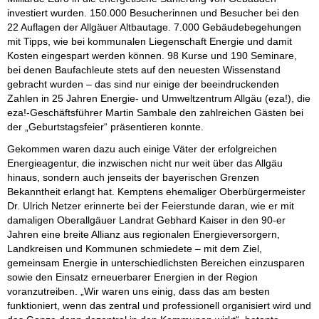
investiert wurden. 150.000 Besucherinnen und Besucher bei den
22 Auflagen der Allgäuer Altbautage. 7.000 Gebäudebegehungen
mit Tipps, wie bei kommunalen Liegenschaft Energie und damit
Kosten eingespart werden können. 98 Kurse und 190 Seminare,
bei denen Baufachleute stets auf den neuesten Wissenstand
gebracht wurden – das sind nur einige der beeindruckenden
Zahlen in 25 Jahren Energie- und Umweltzentrum Allgäu (eza!), die
eza!-Geschäftsführer Martin Sambale den zahlreichen Gästen bei
der „Geburtstagsfeier“ präsentieren konnte.
Gekommen waren dazu auch einige Väter der erfolgreichen
Energieagentur, die inzwischen nicht nur weit über das Allgäu
hinaus, sondern auch jenseits der bayerischen Grenzen
Bekanntheit erlangt hat. Kemptens ehemaliger Oberbürgermeister
Dr. Ulrich Netzer erinnerte bei der Feierstunde daran, wie er mit
damaligen Oberallgäuer Landrat Gebhard Kaiser in den 90-er
Jahren eine breite Allianz aus regionalen Energieversorgern,
Landkreisen und Kommunen schmiedete – mit dem Ziel,
gemeinsam Energie in unterschiedlichsten Bereichen einzusparen
sowie den Einsatz erneuerbarer Energien in der Region
voranzutreiben. „Wir waren uns einig, dass das am besten
funktioniert, wenn das zentral und professionell organisiert wird und