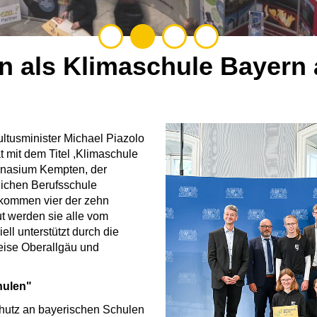
en als Klimaschule Bayern
ltusminister Michael Piazolo
 mit dem Titel ,Klimaschule
mnasium Kempten, der
lichen Berufsschule
kommen vier der zehn
t werden sie alle vom
ll unterstützt durch die
eise Oberallgäu und
hulen"
chutz an bayerischen Schulen