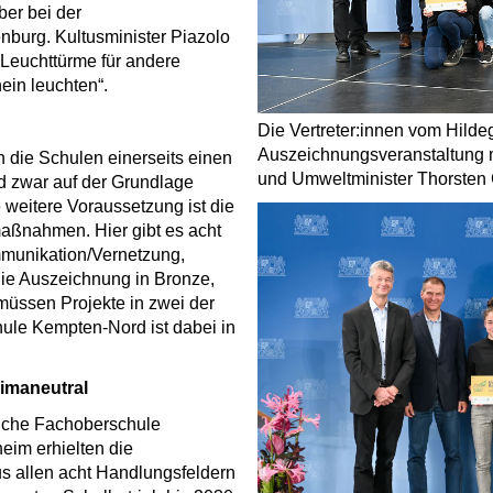
ber bei der
burg. Kultusminister Piazolo
„Leuchttürme für andere
ein leuchten“.
Die Vertreter:innen vom Hild
Auszeichnungsveranstaltung mi
n die Schulen einerseits einen
und Umweltminister Thorsten 
nd zwar auf der Grundlage
 weitere Voraussetzung ist die
ßnahmen. Hier gibt es acht
mmunikation/Vernetzung,
die Auszeichnung in Bronze,
müssen Projekte in zwei der
ule Kempten-Nord ist dabei in
limaneutral
iche Fachoberschule
eim erhielten die
us allen acht Handlungsfeldern