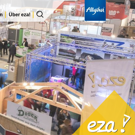
en
Über eza!