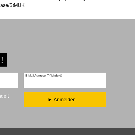
 Hase/StMUK
!
E-Mail Adresse (Pflichtfeld)
ndelt
Anmelden