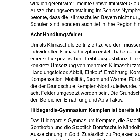
wirklich gelebt wird“, meinte Umweltminister Glau
Auszeichnungsveranstaltung im Schloss Nymphen
betonte, dass die Klimaschulen Bayern nicht nur 
Schulen sind, sondern auch tief in ihre Region hin
Acht Handlungsfelder
Um als Klimaschule zertifiziert zu werden, müsse
individuellen Klimaschutzplan erstellt haben – u
einer schulspezifischen Treibhausgasbilanz. Eine
konkrete Umsetzung von mehreren Klimaschutzma
Handlungsfelder: Abfall, Einkauf, Ernährung, Ko
Kompensation, Mobilität, Strom und Wärme. Für 
die der Grundschule Kempten-Nord zuteilwurde, 
acht Felder umgesetzt worden sein. Die Grundsch
den Bereichen Ernährung und Abfall aktiv.
Hildegardis-Gymnasium Kempten ist bereits k
Das Hildegardis-Gymnasium Kempten, die Staatl
Sonthofen und die Staatlich Berufsschule Mindelh
Auszeichnung in Gold. Zusätzlich zu Projekten a