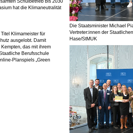
esamten Schulbetrieb bis 2030
sium hat die Klimaneutralität
Die Staatsminister Michael Pi
Vertreter:innen der Staatlich
itel Klimameister für
Hase/StMUK
hutz ausgelobt. Damit
 Kempten, das mit ihrem
Staatliche Berufsschule
Online-Planspiels „Green