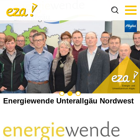
Tog
navi
Energiewende Unterallgäu Nordwest