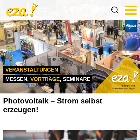
Tog
navi
VERANSTALTUNGEN
MESSEN,
VORTRÄGE
, SEMINARE
Photovoltaik – Strom selbst
erzeugen!