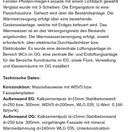
Fenster-Pfosten-Riegel-Fassade mit einem Lichtdach gewählt.
Verglast wurde mit 3-Scheiben. Die Eingangstüre ist eine
Passivhaustüre. Geheizt wird über die Bestandsanlage. Die
Wärmeerzeugung erfolgt über eine bestehende
Gaskesselanlage, welche mit Erdgas befeuert wird. Das
Warmwasser ist an das Versorgungsnetz des Bestands
angebunden. Die Warmwasserversorgung erfolgt, soweit
erforderlich, über elektrische Durchlauferhitzer bzw.
Elektroboiler. Es wurde eine dezentrale Lüftungsanlage im
Bereich WCs im OG, eine zentrale Be- und Entlüftungsanlage
für die Bereiche Kunsträume im EG, sowie Flure, Verwaltung
und Klassenräume im OG installiert.
Technische Daten:
Konstruktion:
Massivbauweise mit WDVS bzw.
Fassadenplatten
Außenwand EG:
Kalkzementputz d=15mm,Stahlbetonwand
d=250 bzw. 300mm, WDVS d=200mm, WLG 035, U-Wert: 0,166
W/(m²K)
Außenwand OG:
Kalkzementputz d=15mm,Stahlbetonwand
d=250 bzw. 300mm, vorgehängte Fassade mit mineral.
Wärmedämmung d=240mm WLG 035, Unterkonstruktion