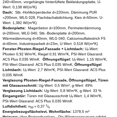
240+40mm, vorgehängte hinterlüftete Bekleidungsplatte, U-
Wert: 0,138 W/(m²K)
Dach:
Stb.-Hohlkörperdecke d=220mm, Dämmung PUR
=200mm, WLG 028, Flachdachabdichtung, Kies d=50mm, U-
Wert: 1,382 W/(m²K)
Bodenplatte:
Magerbeton d=100mm, Perimeterdämmung
d=200mm; WLG 040, Stb.-Bodenplatte d=200mm,
Wärmedämmung d=40mm, WLG 040, Calciumsulfatestrich F5
d=40mm, Industrieparkett d=23m, U-Wert: 0,518 W/(m²K)
Fenster-
Pfosten-Riegel-Fassade + Lichtdach:
U
-Wert:
f
Pfosten 0,92 W/m²K, Riegel 0,91 W/m²K, PSI-Wert Glasrand:
ACS Plus 0,035 W/mK
Öffnungsflügel:
U
-Wert: 1,15 W/m²K,
f
PSI-Wert Glasrand: ACS Plus 0,035 W/mK,
Öffnungsflügel
Lichtdach:
U
-Wert: 2,7 W/m²K, PSI-Wert Glasrand: ACS Plus
f
0,035 W/mK
Verglasung Pfosten-Riegel-Fassade, Öffnungsflügel, Türen
mit Glasausschnitt:
Ug-Wert: 0,5 W/m², g-Wert: 49%
Verglasung
Lichtdach:
Ug-Wert: 0,8 W/m²K, g-Wert: 33 %
Eingangstür:
Türen mit Glasausschnitt U
-Wert: 1,4 W/m²K,
f
PSI-Wert Glasrand: ACS Plus 0,035 W/mK
1
Luftdichtheit:
n
= 0,37
/
50
h
Energiebezugsfläche/evt. Wohnfläche:
1378,5 m²
Heizung:
über Bestandsanlage - Die Wärmeerzeugung erfolgt