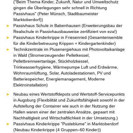
("Beim Thema Kinder, Zukunft, Natur und Umweltschutz
gingen die Überlegungen sehr schnell in Richtung
Passivhaus" (Peter Münsch, Stadtbaumeister
Marktoberdorf))
Passivhaus Schule in Babenhausen (Erweiterungsbau der
Realschule in Passivhausbauweise zertifiziert von eza!)
Passivhaus Kinderkrippe in Friesenried (Gesamtensemble
für die Kinderbetreuung Krippen + Kindergartenkinder)
Technikzentrale im Plusenergiehaus mit Photovoltaikanlage
in Wald (Stromerzeugender Pelletkessel,
Pelletbrennwertanlage, Stückholzkessel,
Trinkwasserhygiene, Wärmepumpe Luft und Erdwärme,
Wohnraumlüftung, Solar, Autoladestationen, PV und
Batteriespeicher, Energiemanagement, Moderne
Elektroinstallation)
Neubau eines Wertstoffdepots und Wertstoff-Servicepunkts
in Augsburg (Flexibilität und Zukunftsfähigkeit sowohl in der
Aufstellung der Container wie auch in der Nutzung der
Hallen waren einer der zentralen Ansätze, gepaart mit
Nachhaltigkeit und Wirtschaftlichkeit in der Umsetzung.)
Passivhaus Kinderkrippe "Pusteblume" in Marktoberdorf
(Neubau Kinderkrippe (4 Gruppen–60 Kinder))