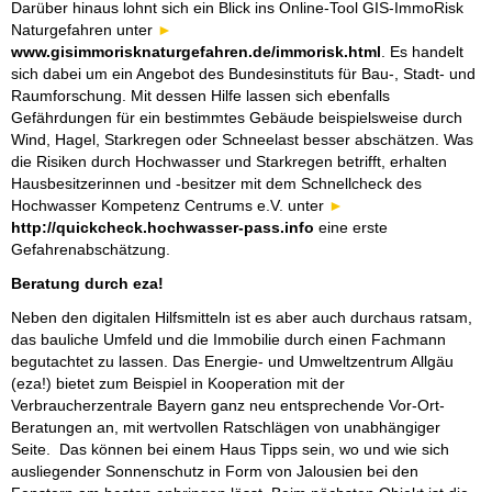
Darüber hinaus lohnt sich ein Blick ins Online-Tool GIS-ImmoRisk
Naturgefahren unter
www.gisimmorisknaturgefahren.de/immorisk.html
. Es handelt
sich dabei um ein Angebot des Bundesinstituts für Bau-, Stadt- und
Raumforschung. Mit dessen Hilfe lassen sich ebenfalls
Gefährdungen für ein bestimmtes Gebäude beispielsweise durch
Wind, Hagel, Starkregen oder Schneelast besser abschätzen. Was
die Risiken durch Hochwasser und Starkregen betrifft, erhalten
Hausbesitzerinnen und -besitzer mit dem Schnellcheck des
Hochwasser Kompetenz Centrums e.V. unter
http://quickcheck.hochwasser-pass.info
eine erste
Gefahrenabschätzung.
Beratung durch eza!
Neben den digitalen Hilfsmitteln ist es aber auch durchaus ratsam,
das bauliche Umfeld und die Immobilie durch einen Fachmann
begutachtet zu lassen. Das Energie- und Umweltzentrum Allgäu
(eza!) bietet zum Beispiel in Kooperation mit der
Verbraucherzentrale Bayern ganz neu entsprechende Vor-Ort-
Beratungen an, mit wertvollen Ratschlägen von unabhängiger
Seite. Das können bei einem Haus Tipps sein, wo und wie sich
ausliegender Sonnenschutz in Form von Jalousien bei den