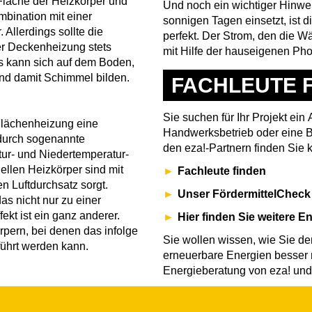
 Fläche der Heizkörper und
Und noch ein wichtiger Hinwei
mbination mit einer
sonnigen Tagen einsetzt, ist 
 Allerdings sollte die
perfekt. Der Strom, den die 
r Deckenheizung stets
mit Hilfe der hauseigenen Ph
s kann sich auf dem Boden,
nd damit Schimmel bilden.
FACHLEUTE 
Sie suchen für Ihr Projekt ein
Flächenheizung eine
Handwerksbetrieb oder eine B
 durch sogenannte
den eza!-Partnern finden Sie k
ur- und Niedertemperatur-
ellen Heizkörper sind mit
Fachleute finden
n Luftdurchsatz sorgt.
Unser FördermittelCheck
as nicht nur zu einer
ekt ist ein ganz anderer.
Hier finden Sie weitere E
ern, bei denen das infolge
Sie wollen wissen, wie Sie d
ührt werden kann.
erneuerbare Energien besser
Energieberatung von eza! und d