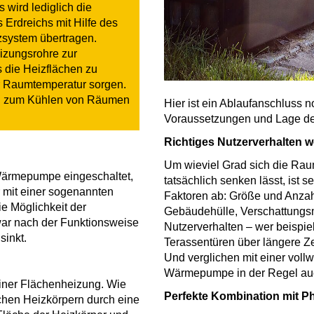
 wird lediglich die
Erdreichs mit Hilfe des
system übertragen.
izungsrohre zur
die Heizflächen zu
r Raumtemperatur sorgen.
ich zum Kühlen von Räumen
Hier ist ein Ablaufanschluss 
Voraussetzungen und Lage des
Richtiges Nutzerverhalten we
Um wieviel Grad sich die Ra
 Wärmepumpe eingeschaltet,
tatsächlich senken lässt, ist 
r mit einer sogenannten
Faktoren ab: Größe und Anzah
e Möglichkeit der
Gebäudehülle, Verschattungsmö
war nach der Funktionsweise
Nutzerverhalten – wer beispie
sinkt.
Terassentüren über längere Zei
Und verglichen mit einer voll
Wärmepumpe in der Regel auc
einer Flächenheizung. Wie
Perfekte Kombination mit Ph
schen Heizkörpern durch eine