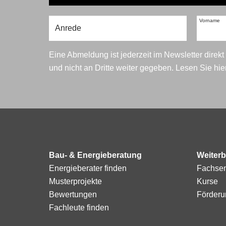
Vorname
Eine Abmeldung ist jederzeit im Newsletter direk
und nicht an Dritte weiter gegeben. Lesen Sie hi
Bau- & Energieberatung
Weiterb
Energieberater finden
Fachse
Musterprojekte
Kurse
Bewertungen
Förderu
Fachleute finden