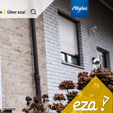
en
Über eza!