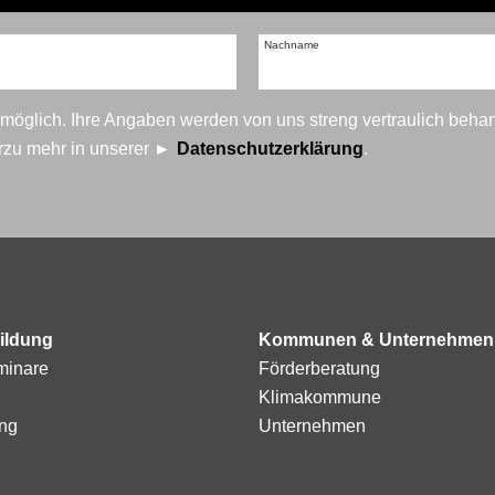
Nachname
t möglich. Ihre Angaben werden von uns streng vertraulich beha
erzu mehr in unserer
Datenschutzerklärung
.
ildung
Kommunen & Unternehmen
minare
Förderberatung
Klimakommune
ng
Unternehmen