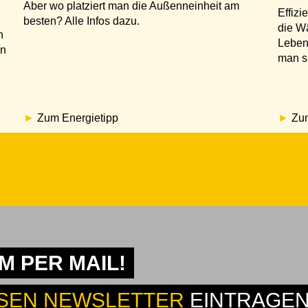
Aber wo platziert man die Außenneinheit am
Effizi
besten? Alle Infos dazu.
die W
h
Leben
en
man s
Zum Energietipp
Zum
 PER MAIL!
SEN NEWSLETTER
EINTRAGEN