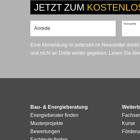
JETZT ZUM
KOSTENLO
Vorname
Eine Abmeldung ist jederzeit im Newsletter direk
und nicht an Dritte weiter gegeben. Lesen Sie hi
Bau- & Energieberatung
Weiterb
Energieberater finden
Fachse
Musterprojekte
Kurse
Bewertungen
Förderu
Fachleute finden