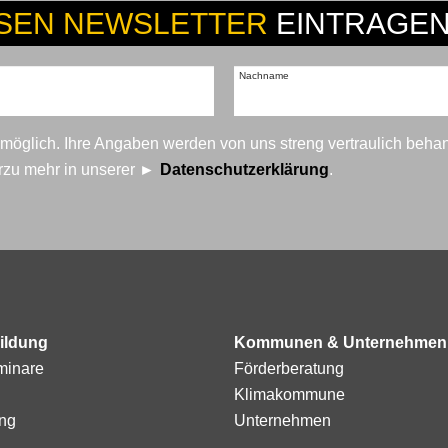
SEN NEWSLETTER
EINTRAGEN
Nachname
t möglich. Ihre Angaben werden von uns streng vertraulich beha
erzu mehr in unserer
Datenschutzerklärung
.
ildung
Kommunen & Unternehmen
minare
Förderberatung
Klimakommune
ng
Unternehmen