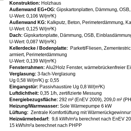
Konstruktion:
Holzhaus
Außenwand EG+OG:
Gipskartonplatten, Dämmung, OSB,
U-Wert: 0,106 W/(m²K)
Außenwand KG:
Kalkputz, Beton, Perimeterdämmung, K
U-Wert: 0,125 W/(m²K)
Dach:
Gipskartonplatte, Dämmung, OSB, Einblasdämmung
U-Wert: 0,087 W/(m²K)
Kellerdecke / Bodenplatte:
Parkett/Fliesen, Zementestri
armiert, Perimeterdämmung
U-Wert: 0,139 W/(m²K)
Fensterrahmen:
Alu2Holz Fenster, wärmebrückenfreier E
Verglasung:
3-fach-Verglasung
Ug 0,58 W/(m²K) g: 0,55
Eingangstür:
Passivhaustüre Ug 0,8 W/(m²K)
Luftdichtheit:
0,35 1/h, zertifizierte Messung
Energiebezugsfläche:
292 m² (EnEV 2009), 209,0 m² (P
Heizung/Warmwasser:
Sole Wärmepumpe 6 kW
Lüftung:
Zentrale Komfortlüftung mit Wärmerückgewinnu
Heizwärmebedarf:
9,6 kWh/m²a berechnet nach EnEV 2
15 kWh/m²a berechnet nach PHPP