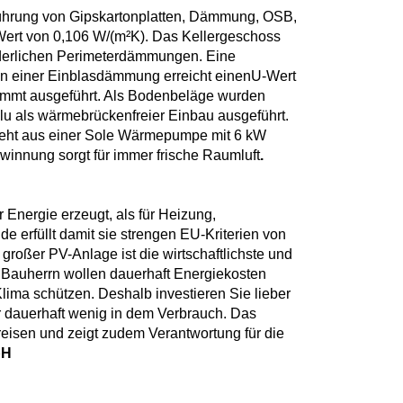
hrung von Gipskartonplatten, Dämmung, OSB,
Wert von 0,106 W/(m²K). Das Kellergeschoss
rderlichen Perimeterdämmungen. Eine
n einer Einblasdämmung erreicht einenU-Wert
ämmt ausgeführt. Als Bodenbeläge wurden
Alu als wärmebrückenfreier Einbau ausgeführt.
steht aus einer Sole Wärmepumpe mit 6 kW
innung sorgt für immer frische Raumluft
.
 Energie erzeugt, als für Heizung,
 erfüllt damit sie strengen EU-Kriterien von
großer PV-Anlage ist die wirtschaftlichste und
 Bauherrn wollen dauerhaft Energiekosten
lima schützen. Deshalb investieren Sie lieber
ür dauerhaft wenig in dem Verbrauch. Das
eisen und zeigt zudem Verantwortung für die
bH