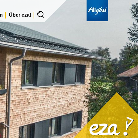
en
Über eza!