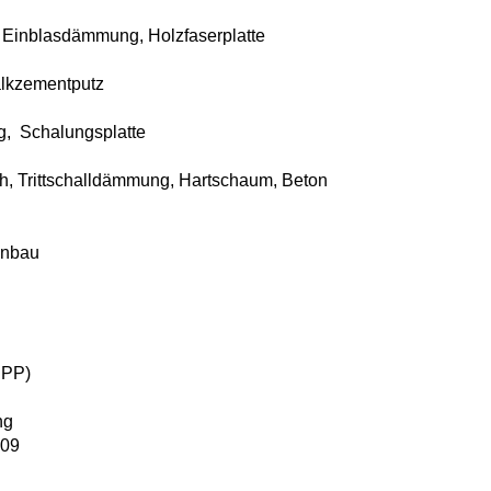
 Einblasdämmung, Holzfaserplatte
alkzementputz
, Schalungsplatte
ch, Trittschalldämmung, Hartschaum, Beton
inbau
HPP)
ng
009