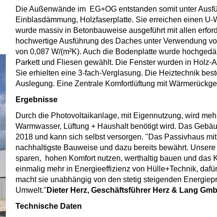
Die Außenwände im EG+OG entstanden somit unter Ausfü
Einblasdämmung, Holzfaserplatte. Sie erreichen einen U-
wurde massiv in Betonbauweise ausgeführt mit allen erfo
hochwertige Ausführung des Daches unter Verwendung vo
von 0,087 W/(m²K). Auch die Bodenplatte wurde hochged
Parkett und Fliesen gewählt. Die Fenster wurden in Holz-
Sie erhielten eine 3-fach-Verglasung. Die Heiztechnik be
Auslegung. Eine Zentrale Komfortlüftung mit Wärmerückgew
Ergebnisse
Durch die Photovoltaikanlage, mit Eigennutzung, wird mehr
Warmwasser, Lüftung + Haushalt benötigt wird. Das Gebäude
2018 und kann sich selbst versorgen. "Das Passivhaus mit 
nachhaltigste Bauweise und dazu bereits bewährt. Unsere
sparen, hohen Komfort nutzen, werthaltig bauen und das K
einmalig mehr in Energieeffizienz von Hülle+Technik, daf
macht sie unabhängig von den stetig steigenden Energiepr
Umwelt."
Dieter Herz, Geschäftsführer Herz & Lang Gm
Technische Daten