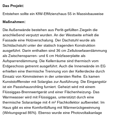
Das Projekt:
Entstehen sollte ein KfW-Effifzienzhaus 55 in Massivbauweise
Maßnahmen:
Die Außenwände bestehen aus Perlit-gefüllten Ziegeln die
anschließend verputzt wurden. An der Westseite erhielt die
Fassade eine Holzverschalung. Der Dachstuhl wurde als
Sichtdachstuhl unter der statisch tragenden Konstruktion
ausgeführt. Darin enthalten sind 36 cm Zellulosefaserdämmung
als Zwischensparren- und 6 cm Holzfaserplatte als
Aufsparrendämmung. Die Kellerräume sind thermisch vom
Erdgeschoss getrennt ausgeführt. Auch die Innenwände im EG
erhielten eine thermische Trennung von der Kellerdecke durch
Einsatz von Kimmsteinen in der untersten Reihe. Es kamen
Kunststofffenster mit Solarglas zur Ausführung. Die Eingangstür
ist ein Passivhausrohling furniert. Geheizt wird mit einem
Flüssiggas-Brennwertgerät und einer Flächenheizung- Das
Warmwasser wird mit Flüssiggas, unterstützt durch eine
thermische Solaranlage mit 4 m² Flachkollektor aufbereitet. Im
Haus gibt es eine Komfortlüftung mit Wärmerückgewinnung
(Wirkungsgrad 86%). Ebenso wurde eine Photovoltaikanlage