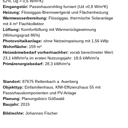
62%, Ug = 0,6 W/m²K)
Eingangstür:
Passivhausrohling furniert (Ud =0,8 W/m²K)
Heizung:
Flüssiggas-Brennwertgerät und Flächenheizung
Warmwasserbereitung:
Flüssiggas, thermische Solaranlage
mit 4 m² Flachkollektor
Lüftung:
Komfortlüftung mit Wärmerückgewinnung
(Wirkungsgrad 86%)
Photovoltaikanlage:
ohne Netzeinspeisung mit 1,56 kWp
Wohnfläche:
159 m²
Heizwärmebedarf vorher/nachher:
vorab berechneter Wert:
23,1 kWh/m²a im ersten Nutzungsjahr: 18,6 kWh/m²a
Primärenergiebedarf:
28,3 kWh/m²a
Standort:
87675 Rettenbach a. Auerberg
Objekttyp:
Einfamilienhaus, KfW-Effizienzhaus 55 mit
Passivhauskomponenten und PV-Anlage
Planung:
Planungsbüro Gößwald
Baujahr:
2015
Bildrechte:
Johannes Fischer