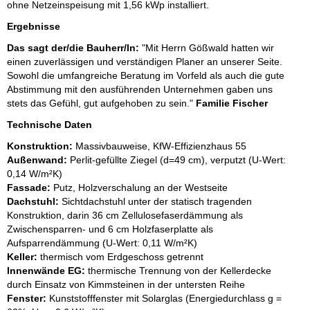
ohne Netzeinspeisung mit 1,56 kWp installiert.
Ergebnisse
Das sagt der/die Bauherr/In:
"Mit Herrn Gößwald hatten wir
einen zuverlässigen und verständigen Planer an unserer Seite.
Sowohl die umfangreiche Beratung im Vorfeld als auch die gute
Abstimmung mit den ausführenden Unternehmen gaben uns
stets das Gefühl, gut aufgehoben zu sein."
Familie Fischer
Technische Daten
Konstruktion:
Massivbauweise, KfW-Effizienzhaus 55
Außenwand:
Perlit-gefüllte Ziegel (d=49 cm), verputzt (U-Wert:
0,14 W/m²K)
Fassade:
Putz, Holzverschalung an der Westseite
Dachstuhl:
Sichtdachstuhl unter der statisch tragenden
Konstruktion, darin 36 cm Zellulosefaserdämmung als
Zwischensparren- und 6 cm Holzfaserplatte als
Aufsparrendämmung (U-Wert: 0,11 W/m²K)
Keller:
thermisch vom Erdgeschoss getrennt
Innenwände EG:
thermische Trennung von der Kellerdecke
durch Einsatz von Kimmsteinen in der untersten Reihe
Fenster:
Kunststofffenster mit Solarglas (Energiedurchlass g =