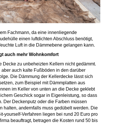
inem Fachmann, da eine innenliegende
hülle einen luftdichten Abschluss benötigt,
feuchte Luft in die Dämmebene gelangen kann.
gt auch mehr Wohnkomfort
die Decke zu unbeheizten Kellern nicht gedämmt.
, aber auch kalte Fußböden in den darüber
lge. Die Dämmung der Kellerdecke lässt sich
msetzen, zum Beispiel mit Dämmplatten aus
können im Keller von unten an die Decke geklebt
ichem Geschick sogar in Eigenleistung, so dass
len. Der Deckenputz oder die Farben müssen
ten halten, andernfalls muss gedübelt werden. Die
t-yourself-Verfahren liegen bei rund 20 Euro pro
irma beauftragt, betragen die Kosten rund 50 bis