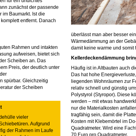
en für ein undichtes
dann zunächst der passende
 im Baumarkt. Ist die
 komplett entfernt. Danach
überlässt man aber besser e
Wärmedämmung an der Gebäude
t guten Rahmen und intakten
damit keine warme und somit 
sung aufweisen, bietet sich
Kellerdeckendämmung brin
 der Scheiben an. Das
em Preis, der deutlich unter
Häufig ist in Altbauten auch 
 der
Das hat hohe Energieverluste
 spürbar. Gleichzeitig
liegenden Wohnräumen zur Fo
peratur der Scheiben
relativ schnell und günstig u
Polystyrol (Styropor). Diese 
werden – mit etwas handwerkl
t
nur die Materialkosten anfal
tragfähig sein, damit die Plat
ehülle vieler
Kosten mit Klebemörtel im Do-i
Schiebetüren. Aufgrund
Quadratmeter. Wird eine Fachf
ufig der Rahmen im Laufe
70 Euro pro Quadratmeter.