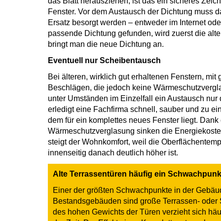
das Blatt herausziehen, ist das ein sicheres Zeich
Fenster. Vor dem Austausch der Dichtung muss 
Ersatz besorgt werden – entweder im Internet oder
passende Dichtung gefunden, wird zuerst die alte
bringt man die neue Dichtung an.
Eventuell nur Scheibentausch
Bei älteren, wirklich gut erhaltenen Fenstern, mi
Beschlägen, die jedoch keine Wärmeschutzvergla
unter Umständen im Einzelfall ein Austausch nur
erledigt eine Fachfirma schnell, sauber und zu ein
dem für ein komplettes neues Fenster liegt. Dank
Wärmeschutzverglasung sinken die Energiekosten
steigt der Wohnkomfort, weil die Oberflächentem
innenseitig danach deutlich höher ist.
Alte Terrassentüren häufig ein Schwachpunk
Einer der größten Schwachpunkte in der Gebäud
Bestandsgebäuden sind große Terrassen- oder 
des hohen Gewichts der Türen verzieht sich hä