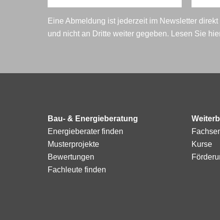
Eine Abmeldung ist jederzeit im Newsletter direk
und nicht an Dritte weiter gegeben. Lesen Sie hi
Bau- & Energieberatung
Weiterb
Energieberater finden
Fachse
Musterprojekte
Kurse
Bewertungen
Förderu
Fachleute finden