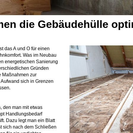
men die Gebäudehülle opti
t das A und O für einen
ohnkomfort. Was im Neubau
igen energetischen Sanierung
terschiedlichen Gründen
eine Maßnahmen zur
r Aufwand sich in Grenzen
ssen.
n, den man mit etwas
upt Handlungsbedarf
ft. Dazu legt man ein Blatt
t sich nach dem Schließen