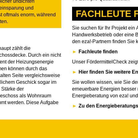
olcher undichten
eeinsparung und
FACHLEUTE 
st oftmals enorm, während
ten.
Sie suchen für Ihr Projekt ein
Handwerksbetrieb oder eine B
den eza!-Partnern finden Sie k
upt zählt die
Fachleute finden
ossdecke. Durch ein nicht
Unser FördermittelCheck zei
ent der Heizungsenergie
men können durch das
Hier finden Sie weitere E
alten Seite vergleichsweise
Sie wollen wissen, wie Sie d
klichem Geschick sogar im
erneuerbare Energien besser
r Stärke der
Energieberatung von eza! und d
geschoss als Wohnraum
mmt werden. Diese Aufgabe
Zu den Energieberatungs