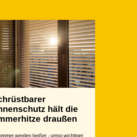
chrüstbarer
nenschutz hält die
mmerhitze draußen
ommer werden heißer - umso wichtiger