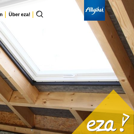
en
Über eza!