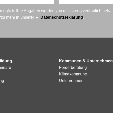
t möglich. Ihre Angaben werden von uns streng vertraulich beha
erzu mehr in unserer
Datenschutzerklärung
.
ildung
Kommunen & Unternehmen
minare
Förderberatung
Klimakommune
ng
Unternehmen